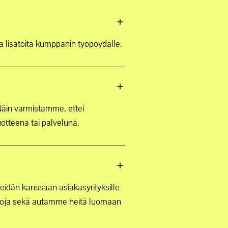
 lisätöitä kumppanin työpöydälle.
Näin varmistamme, ettei
uotteena tai palveluna.
eidän kanssaan asiakasyrityksille
taitoja sekä autamme heitä luomaan