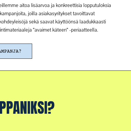
emme aitoa lisäarvoa ja konkreettisia lopputuloksia
ampanjoita, joilla asiakasyritykset tavoittavat
a kohdeyleisöjä sekä saavat käyttöönsä laadukkaasti
intimateriaaleja “avaimet käteen“ -periaatteella.
AMPANJA?
PPANIKSI?