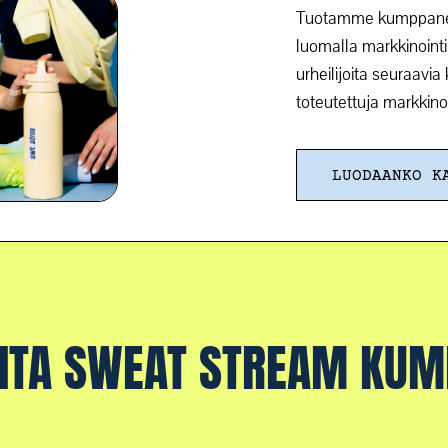
Tuotamme kumppaneill
luomalla markkinointik
urheilijoita seuraavi
toteutettuja markkino
LUODAANKO K
LITA SWEAT STREAM KUM