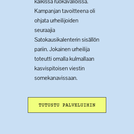
kaikissa ruokavalioissa.
Kampanjan tavoitteena oli
ohjata urheilijoiden
seuraajia
Satokausikalenterin sisällön
pariin. Jokainen urheilija
toteutti omalla kulmallaan
kasvispitoisen viestin
somekanavissaan.
TUTUSTU PALVELUIHIN