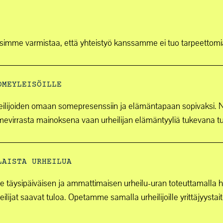
simme varmistaa, että yhteistyö kanssamme ei tuo tarpeettomia
OMEYLEISÖILLE
eilijoiden omaan somepresenssiin ja elämäntapaan sopivaksi. 
somevirrasta mainoksena vaan urheilijan elämäntyyliä tukevana t
LAISTA URHEILUA
e täysipäiväisen ja ammattimaisen urheilu-uran toteuttamalla h
heilijat saavat tuloa. Opetamme samalla urheilijoille yrittäjyys