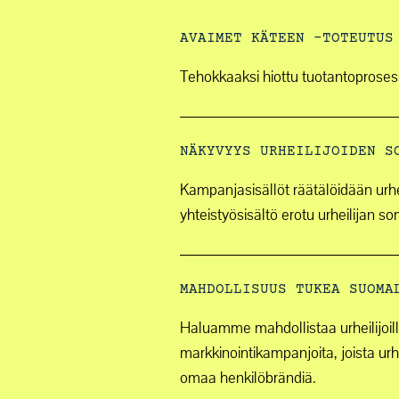
AVAIMET KÄTEEN -TOTEUTUS
Tehokkaaksi hiottu tuotantoproses
NÄKYVYYS URHEILIJOIDEN S
Kampanjasisällöt räätälöidään urh
yhteistyösisältö erotu urheilijan 
MAHDOLLISUUS TUKEA SUOMA
Haluamme mahdollistaa urheilijoill
markkinointikampanjoita, joista ur
omaa henkilöbrändiä.